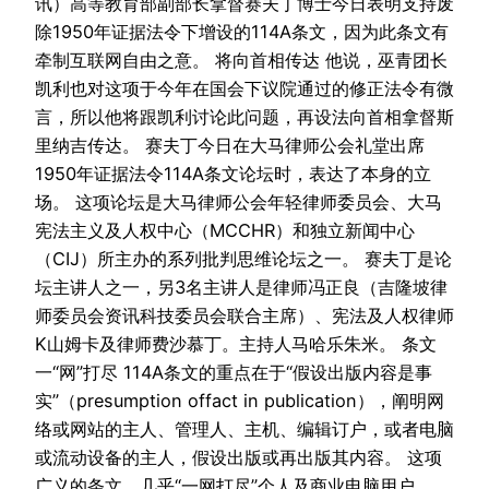
讯）高等教育部副部长拿督赛夫丁博士今日表明支持废
除1950年证据法令下增设的114A条文，因为此条文有
牵制互联网自由之意。 将向首相传达 他说，巫青团长
凯利也对这项于今年在国会下议院通过的修正法令有微
言，所以他将跟凯利讨论此问题，再设法向首相拿督斯
里纳吉传达。 赛夫丁今日在大马律师公会礼堂出席
1950年证据法令114A条文论坛时，表达了本身的立
场。 这项论坛是大马律师公会年轻律师委员会、大马
宪法主义及人权中心（MCCHR）和独立新闻中心
（CIJ）所主办的系列批判思维论坛之一。 赛夫丁是论
坛主讲人之一，另3名主讲人是律师冯正良（吉隆坡律
师委员会资讯科技委员会联合主席）、宪法及人权律师
K山姆卡及律师费沙慕丁。主持人马哈乐朱米。 条文
一“网”打尽 114A条文的重点在于“假设出版内容是事
实”（presumption offact in publication），阐明网
络或网站的主人、管理人、主机、编辑订户，或者电脑
或流动设备的主人，假设出版或再出版其内容。 这项
广义的条文，几乎“一网打尽”个人及商业电脑用户。