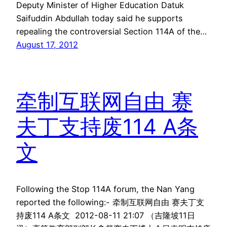
Deputy Minister of Higher Education Datuk
Saifuddin Abdullah today said he supports
repealing the controversial Section 114A of the…
August 17, 2012
牵制互联网自由 赛
夫丁支持废114 A条
文
Following the Stop 114A forum, the Nan Yang
reported the following:- 牵制互联网自由 赛夫丁支
持废114 A条文 2012-08-11 21:07 （吉隆坡11日