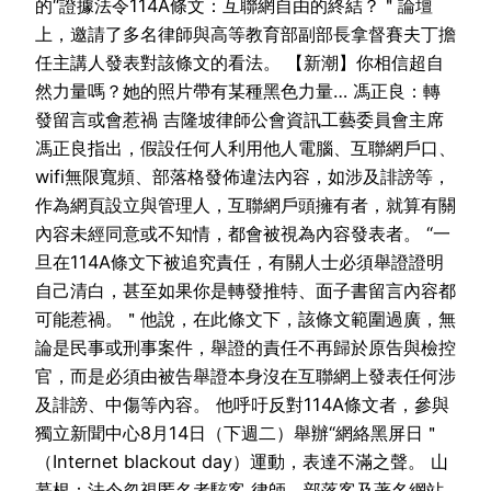
的“證據法令114A條文：互聯網自由的終結？＂論壇
上，邀請了多名律師與高等教育部副部長拿督賽夫丁擔
任主講人發表對該條文的看法。 【新潮】你相信超自
然力量嗎？她的照片帶有某種黑色力量… 馮正良：轉
發留言或會惹禍 吉隆坡律師公會資訊工藝委員會主席
馮正良指出，假設任何人利用他人電腦、互聯網戶口、
wifi無限寬頻、部落格發佈違法內容，如涉及誹謗等，
作為網頁設立與管理人，互聯網戶頭擁有者，就算有關
內容未經同意或不知情，都會被視為內容發表者。 “一
旦在114A條文下被追究責任，有關人士必須舉證證明
自己清白，甚至如果你是轉發推特、面子書留言內容都
可能惹禍。＂他說，在此條文下，該條文範圍過廣，無
論是民事或刑事案件，舉證的責任不再歸於原告與檢控
官，而是必須由被告舉證本身沒在互聯網上發表任何涉
及誹謗、中傷等內容。 他呼吁反對114A條文者，參與
獨立新聞中心8月14日（下週二）舉辦“網絡黑屏日＂
（Internet blackout day）運動，表達不滿之聲。 山
慕根：法令忽視匿名者駭客 律師、部落客及著名網站