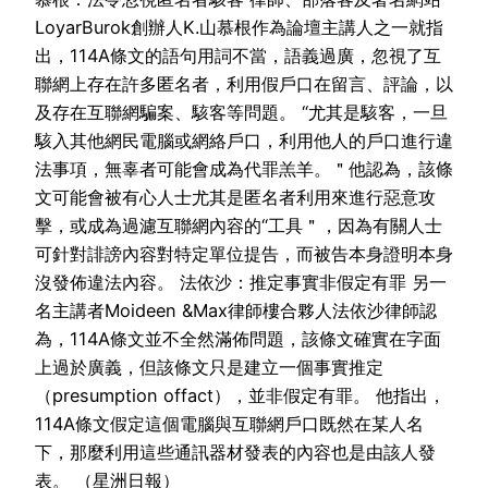
LoyarBurok創辦人K.山慕根作為論壇主講人之一就指
出，114A條文的語句用詞不當，語義過廣，忽視了互
聯網上存在許多匿名者，利用假戶口在留言、評論，以
及存在互聯網騙案、駭客等問題。 “尤其是駭客，一旦
駭入其他網民電腦或網絡戶口，利用他人的戶口進行違
法事項，無辜者可能會成為代罪羔羊。＂他認為，該條
文可能會被有心人士尤其是匿名者利用來進行惡意攻
擊，或成為過濾互聯網內容的“工具＂，因為有關人士
可針對誹謗內容對特定單位提告，而被告本身證明本身
沒發佈違法內容。 法依沙：推定事實非假定有罪 另一
名主講者Moideen &Max律師樓合夥人法依沙律師認
為，114A條文並不全然滿佈問題，該條文確實在字面
上過於廣義，但該條文只是建立一個事實推定
（presumption offact），並非假定有罪。 他指出，
114A條文假定這個電腦與互聯網戶口既然在某人名
下，那麼利用這些通訊器材發表的內容也是由該人發
表。 （星洲日報）