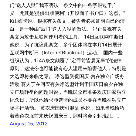
门”送人入狱“ 我不否认，条文中的一些字眼过于广
义，尤其是‘提供出版便利’（开设面子书户口）这点。”
K山姆卡说，根据有关条文，被告者必须证明自己的清
白，是一种由“后门”送人入狱的做法。 冯正良视有关
条文为攻击互联网使用者的工具。 14日互联网中断日
他说，为了抗议此条文，多个团体将在本月14日展开
互联网中断日（InternetBlackout）运动。 国内一些
组织认为，114A条文颠覆了“定罪前皆属无辜”的法律
原则，这法令也可能被有心人滥用来陷害他人，特别是
大选即将来临之际。 净选盟受促国庆 勿在独立广场办
活动 赛夫丁在回应有关净选盟计划于国庆日前夕在独
立广场静坐的问题时说，当晚民众都准备欢庆国家独立
纪念日，所以他请求净选盟的成员不要在当晚在独立广
场举行活动。 黄衣庆国庆引混乱 他说，如果当晚恰巧
着黄色衣服前来庆祝国庆日，到时将会引起混乱。…
August 15, 2012