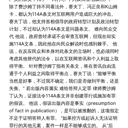
除了费沙姆丁持不同看法外，赛夫丁、冯正良和K山姆
卡，都认为114A条文对互联网用户造成巨大的冲击。
赛夫丁说，他支持首相倡导的政府转型计划及政治转型
计划，不过却认为114A条文是问题条文。 难向民众交
代 他说，政府曾经承诺不会审查互联网，但现在却实
施114A文条，因此他在向民众解说时也感到棘手。 他
说，在反应民众和本身对此条文的立场时，也必须同时
考虑其他替代的法令，以在互联网资讯和个人利益上取
得平衡。 针对费沙姆丁指有关条文，将在资讯自由流
通于个人利益之间取得平衡点，赛夫丁说：“能够平衡
当然是好事，不过我不确定，我们是否做到平衡，还是
失衡。” 若出版内容属实 难给答辩人定罪 律师费沙姆
丁认为，证据法令114A条文并非创建罪行或施加有罪
的假设。 他说，假设出版内容是事实（presumption
of fact in publication），是可以被推翻的，这项假定
不足于证明答辩人有罪。 “如果控方或起诉人无法证明
罪行的其他元素，案件一样是不能够成立的。 从“后