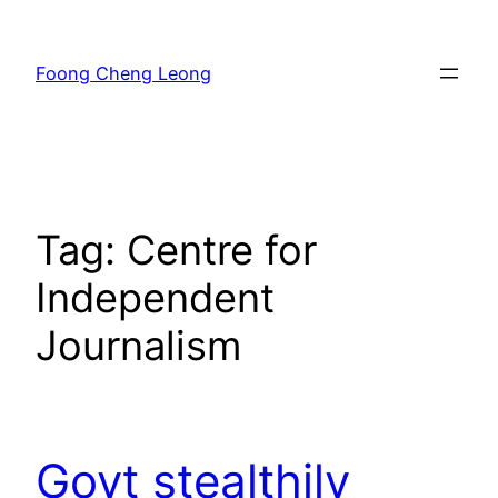
Skip
to
Foong Cheng Leong
content
Tag:
Centre for
Independent
Journalism
Govt stealthily