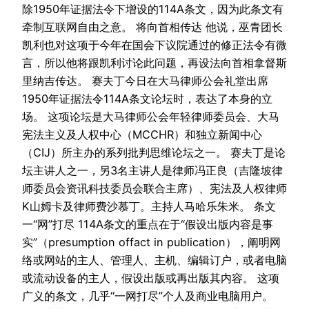
除1950年证据法令下增设的114A条文，因为此条文有
牵制互联网自由之意。 将向首相传达 他说，巫青团长
凯利也对这项于今年在国会下议院通过的修正法令有微
言，所以他将跟凯利讨论此问题，再设法向首相拿督斯
里纳吉传达。 赛夫丁今日在大马律师公会礼堂出席
1950年证据法令114A条文论坛时，表达了本身的立
场。 这项论坛是大马律师公会年轻律师委员会、大马
宪法主义及人权中心（MCCHR）和独立新闻中心
（CIJ）所主办的系列批判思维论坛之一。 赛夫丁是论
坛主讲人之一，另3名主讲人是律师冯正良（吉隆坡律
师委员会资讯科技委员会联合主席）、宪法及人权律师
K山姆卡及律师费沙慕丁。主持人马哈乐朱米。 条文
一“网”打尽 114A条文的重点在于“假设出版内容是事
实”（presumption offact in publication），阐明网
络或网站的主人、管理人、主机、编辑订户，或者电脑
或流动设备的主人，假设出版或再出版其内容。 这项
广义的条文，几乎“一网打尽”个人及商业电脑用户。