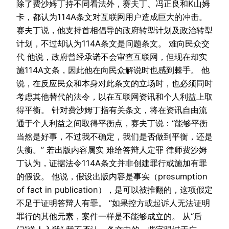
除了费沙姆丁持不同看法外，赛夫丁、冯正良和K山姆
卡，都认为114A条文对互联网用户造成巨大的冲击。
赛夫丁说，他支持首相倡导的政府转型计划及政治转型
计划，不过却认为114A条文是问题条文。 难向民众交
代 他说，政府曾经承诺不会审查互联网，但现在却实
施114A文条，因此他在向民众解说时也感到棘手。 他
说，在反应民众和本身对此条文的立场时，也必须同时
考虑其他替代的法令，以在互联网资讯和个人利益上取
得平衡。 针对费沙姆丁指有关条文，将在资讯自由流
通于个人利益之间取得平衡点，赛夫丁说：“能够平衡
当然是好事，不过我不确定，我们是否做到平衡，还是
失衡。” 若出版内容属实 难给答辩人定罪 律师费沙姆
丁认为，证据法令114A条文并非创建罪行或施加有罪
的假设。 他说，假设出版内容是事实（presumption
of fact in publication），是可以被推翻的，这项假定
不足于证明答辩人有罪。 “如果控方或起诉人无法证明
罪行的其他元素，案件一样是不能够成立的。 从“后