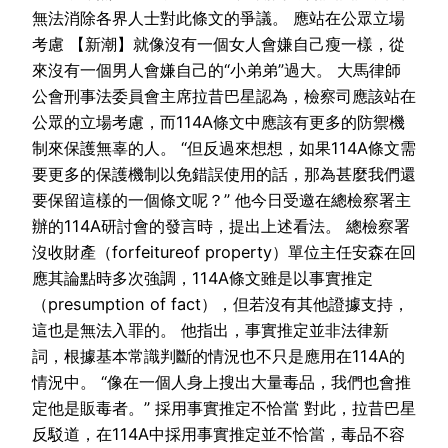
無法消除各界人士對此條文的爭議。 應站在公眾立場
考慮 【新潮】就像沒有一個女人會嫌自己瘦一樣，從
來沒有一個男人會嫌自己的“小弟弟”過大。 大馬律師
公會刑事法委員會主席拉昔巴星認為，檢察司應該站在
公眾的立場考慮，而114A條文中應該有更多的防禦機
制來保護無辜的人。 “但反過來想想，如果114A條文需
要更多的保護機制以免錯誤使用的話，那為甚麼我們還
要保留這樣的一個條文呢？” 他今日受邀在總檢察署主
辦的114A研討會的發言時，提出上述看法。 總檢察署
沒收財產（forfeitureof property）單位主任安森在回
應其論點時多次強調，114A條文雖是以事實推定
（presumption of fact），但若沒有其他證據支持，
這也是無法入罪的。 他指出，事實推定並非法律新
詞，根據基本常識判斷的情況也不只是應用在114A的
情況中。 “像在一個人身上搜出大量毒品，我們也會推
定他是販毒者。” 採用事實推定不恰當 對此，拉昔巴星
反駁道，在114A中採用事實推定並不恰當，毒品不容