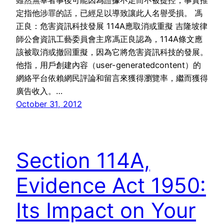
雖然無辜者事後可能因為證據不足而不被提控，事實推
定指他涉罪的話，已經足以導致讓此人名譽受損。 馮
正良：危害資訊科技發展 114A應取消或重擬 吉隆坡律
師公會資訊工藝委員會主席馮正良認為，114A條文應
該被取消或撤回重擬，因為它將危害資訊科技的發展。
他指，用戶創建內容（user-generatedcontent）的
網絡平台依賴網民評論和留言來獲得瀏覽率，繼而獲得
廣告收入。…
October 31, 2012
Section 114A,
Evidence Act 1950:
Its Impact on Your