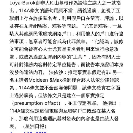
LoyarBurok創辦人K.山慕根作為論壇主講人之一就指
出，114A條文的語句用詞不當，語義過廣，忽視了互
聯網上存在許多匿名者，利用假戶口在留言、評論，以
及存在互聯網騙案、駭客等問題。 “尤其是駭客，一旦
駭入其他網民電腦或網絡戶口，利用他人的戶口進行違
法事項，無辜者可能會成為代罪羔羊。＂他認為，該條
文可能會被有心人士尤其是匿名者利用來進行惡意攻
擊，或成為過濾互聯網內容的“工具＂，因為有關人士
可針對誹謗內容對特定單位提告，而被告本身證明本身
沒發佈違法內容。 法依沙：推定事實非假定有罪 另一
名主講者Moideen &Max律師樓合夥人法依沙律師認
為，114A條文並不全然滿佈問題，該條文確實在字面
上過於廣義，但該條文只是建立一個事實推定
（presumption offact），並非假定有罪。 他指出，
114A條文假定這個電腦與互聯網戶口既然在某人名
下，那麼利用這些通訊器材發表的內容也是由該人發
表。 （星洲日報）