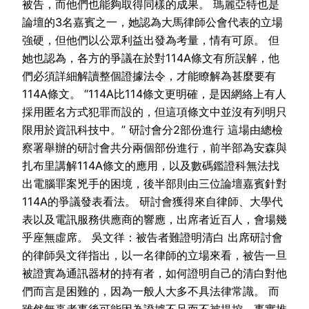
被告，而他們也能夠取得同樣的成果。 瑪麗亞特也是
論壇的3名嘉賓之一，她認為大馬律師公會代表的立場
強硬，但他們以公眾利益出發為考量，情有可原。 但
她也認為，各方的爭議在於對114A條文有所誤解，他
們必須詳細解讀整個證據法令，才能瞭解為甚麼要有
114A條文。 “114A比114條文更明確，是因網絡上有人
採用匿名方式犯罪而設的，但這項條文中並沒有列明只
限用於資訊科技中。” 研討會分2部份進行 這場由總檢
察署舉辦的研討會共分兩個部份進行，前半部為安森與
扎布里講解114A條文的應用，以及數碼鑑證科無法找
出電腦罪案兇手的困境，後半部則由三位論壇嘉賓針對
114A的爭議發表看法。 研討會獲得來自律師、大學代
表以及電訊服務供應商的響應，出席者近百人，會場幾
乎座無虛席。 吳文徉：被告者難證明清白 出席研討會
的律師吳文徉指出，以一名律師的立場來看，被告一旦
被證實為通訊器材的持有者，如何證明自己的清白對他
們而言是困難的，因為一般人大多不具法律常識。 而