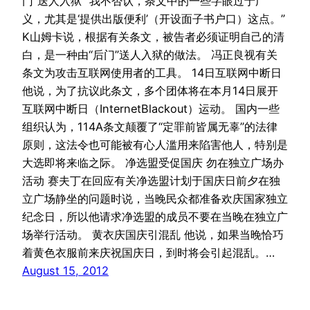
门”送人入狱“ 我不否认，条文中的一些字眼过于广
义，尤其是‘提供出版便利’（开设面子书户口）这点。”
K山姆卡说，根据有关条文，被告者必须证明自己的清
白，是一种由“后门”送人入狱的做法。 冯正良视有关
条文为攻击互联网使用者的工具。 14日互联网中断日
他说，为了抗议此条文，多个团体将在本月14日展开
互联网中断日（InternetBlackout）运动。 国内一些
组织认为，114A条文颠覆了“定罪前皆属无辜”的法律
原则，这法令也可能被有心人滥用来陷害他人，特别是
大选即将来临之际。 净选盟受促国庆 勿在独立广场办
活动 赛夫丁在回应有关净选盟计划于国庆日前夕在独
立广场静坐的问题时说，当晚民众都准备欢庆国家独立
纪念日，所以他请求净选盟的成员不要在当晚在独立广
场举行活动。 黄衣庆国庆引混乱 他说，如果当晚恰巧
着黄色衣服前来庆祝国庆日，到时将会引起混乱。…
August 15, 2012