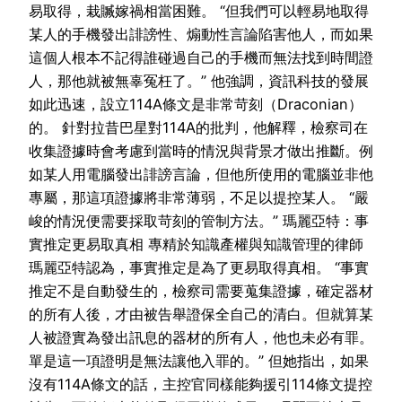
易取得，栽贓嫁禍相當困難。 “但我們可以輕易地取得
某人的手機發出誹謗性、煽動性言論陷害他人，而如果
這個人根本不記得誰碰過自己的手機而無法找到時間證
人，那他就被無辜冤枉了。” 他強調，資訊科技的發展
如此迅速，設立114A條文是非常苛刻（Draconian）
的。 針對拉昔巴星對114A的批判，他解釋，檢察司在
收集證據時會考慮到當時的情況與背景才做出推斷。例
如某人用電腦發出誹謗言論，但他所使用的電腦並非他
專屬，那這項證據將非常薄弱，不足以提控某人。 “嚴
峻的情況便需要採取苛刻的管制方法。” 瑪麗亞特：事
實推定更易取真相 專精於知識產權與知識管理的律師
瑪麗亞特認為，事實推定是為了更易取得真相。 “事實
推定不是自動發生的，檢察司需要蒐集證據，確定器材
的所有人後，才由被告舉證保全自己的清白。但就算某
人被證實為發出訊息的器材的所有人，他也未必有罪。
單是這一項證明是無法讓他入罪的。” 但她指出，如果
沒有114A條文的話，主控官同樣能夠援引114條文提控