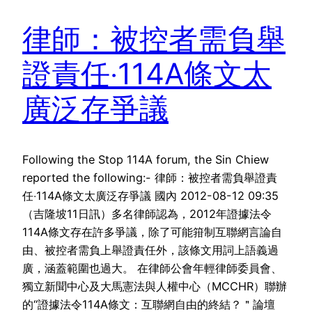
律師：被控者需負舉
證責任‧114A條文太
廣泛存爭議
Following the Stop 114A forum, the Sin Chiew
reported the following:- 律師：被控者需負舉證責
任‧114A條文太廣泛存爭議 國內 2012-08-12 09:35
（吉隆坡11日訊）多名律師認為，2012年證據法令
114A條文存在許多爭議，除了可能箝制互聯網言論自
由、被控者需負上舉證責任外，該條文用詞上語義過
廣，涵蓋範圍也過大。 在律師公會年輕律師委員會、
獨立新聞中心及大馬憲法與人權中心（MCCHR）聯辦
的“證據法令114A條文：互聯網自由的終結？＂論壇