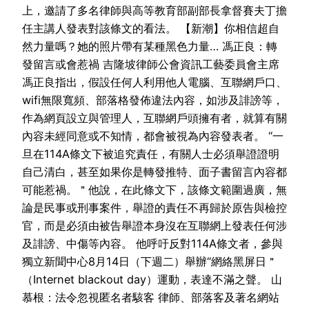
上，邀請了多名律師與高等教育部副部長拿督賽夫丁擔
任主講人發表對該條文的看法。 【新潮】你相信超自
然力量嗎？她的照片帶有某種黑色力量… 馮正良：轉
發留言或會惹禍 吉隆坡律師公會資訊工藝委員會主席
馮正良指出，假設任何人利用他人電腦、互聯網戶口、
wifi無限寬頻、部落格發佈違法內容，如涉及誹謗等，
作為網頁設立與管理人，互聯網戶頭擁有者，就算有關
內容未經同意或不知情，都會被視為內容發表者。 “一
旦在114A條文下被追究責任，有關人士必須舉證證明
自己清白，甚至如果你是轉發推特、面子書留言內容都
可能惹禍。＂他說，在此條文下，該條文範圍過廣，無
論是民事或刑事案件，舉證的責任不再歸於原告與檢控
官，而是必須由被告舉證本身沒在互聯網上發表任何涉
及誹謗、中傷等內容。 他呼吁反對114A條文者，參與
獨立新聞中心8月14日（下週二）舉辦“網絡黑屏日＂
（Internet blackout day）運動，表達不滿之聲。 山
慕根：法令忽視匿名者駭客 律師、部落客及著名網站